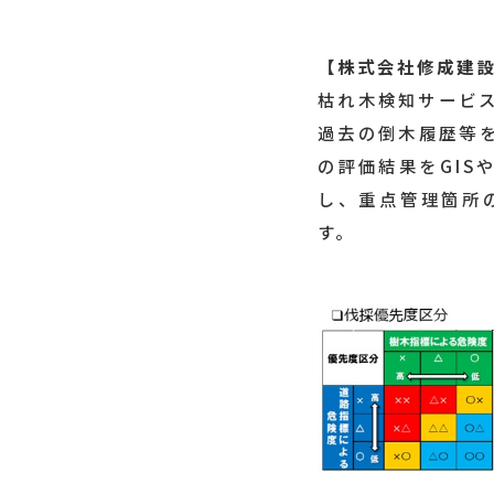
【株式会社修成建
枯れ木検知サービ
過去の倒木履歴等
の評価結果をGIS
し、重点管理箇所
す。