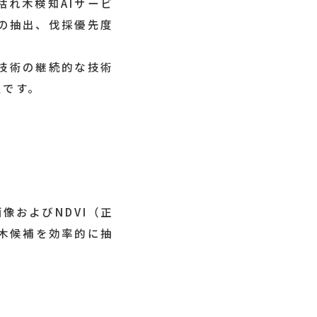
れ木検知AIサービ
の抽出、伐採優先度
技術の継続的な技術
定です。
像およびNDVI（正
木候補を効率的に抽