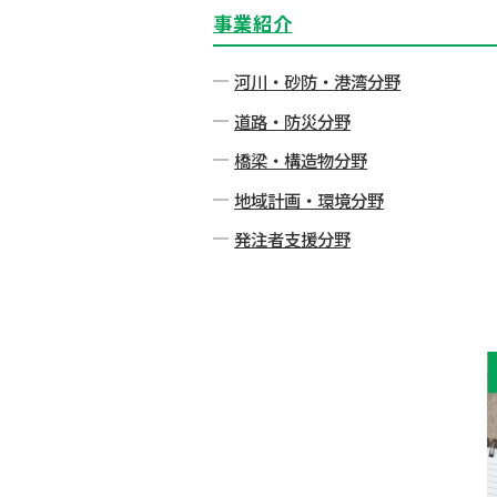
事業紹介
河川・砂防・港湾分野
道路・防災分野
橋梁・構造物分野
地域計画・環境分野
発注者⽀援分野