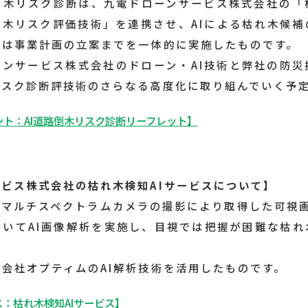
倒木リスク診断は、九電ドローンサービス株式会社の「枯
倒木リスク評価技術」を連携させ、AIによる枯れ木候補
には事業計画の立案までを一体的に実施したものです。
ーンサービス株式会社のドローン・AI技術と弊社の防災
リスク診断評技術のさらなる高度化に取り組んでいく予
ト：AI道路倒木リスク診断リーフレット】
ビス株式会社の枯れ木検知AIサービスについて】
マルチスペクトラムカメラの撮影により取得した可視画
用いてAI画像解析を実施し、目視では把握が困難な枯れ
会社オプティムのAI解析技術を活用したものです。
：枯れ木検知AIサービス】