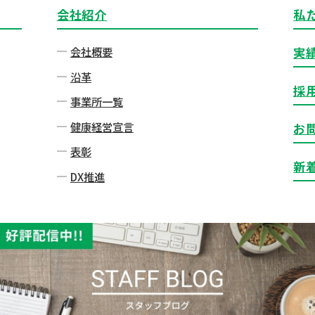
会社紹介
私
会社概要
実
沿革
採
事業所一覧
健康経営宣言
お
表彰
新
DX推進