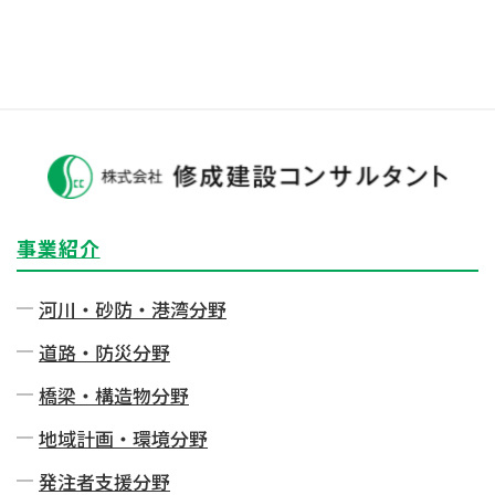
事業紹介
河川・砂防・港湾分野
道路・防災分野
橋梁・構造物分野
地域計画・環境分野
発注者⽀援分野