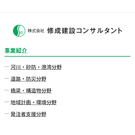
事業紹介
河川・砂防・港湾分野
道路・防災分野
橋梁・構造物分野
地域計画・環境分野
発注者⽀援分野