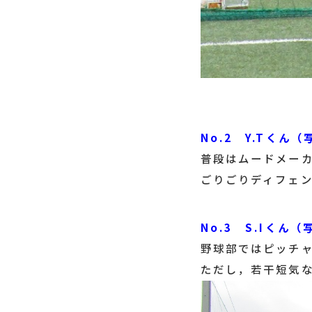
No.2 Y.Tくん（
普段はムードメーカで
ごりごりディフェ
No.3 S.Iくん
野球部ではピッチ
ただし，若干短気