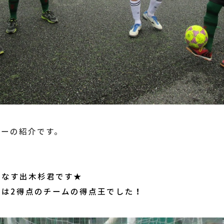
バーの紹介です。
こなす出木杉君です★
では2得点のチームの得点王でした
！