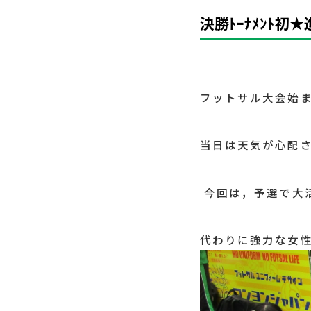
決勝ﾄｰﾅﾒﾝﾄ初★進
フットサル大会始ま
当日は天気が心配
今回は，予選で大
代わりに強力な女性