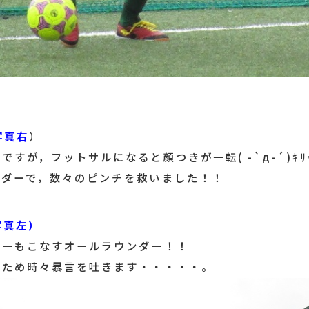
写真右
）
すが，フットサルになると顔つきが一転( -`д-´)ｷﾘ
ンダーで，数々のピンチを救いました！！
（写真左）
ャーもこなすオールラウンダー！！
なため時々暴言を吐きます・・・・・。