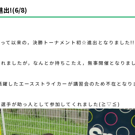
出!(6/8)
って以来の，決勝トーナメント初☆進出となりました!!
されましたが，なんとか持ちこたえ，無事開催となりま
活躍したエースストライカーが講習会のため不在となり
選手が助っ人として参加してくれました(≧▽≦)