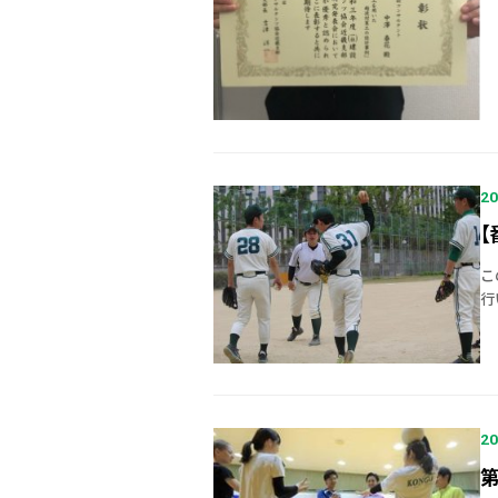
20
【
こ
行
練
に
20
第