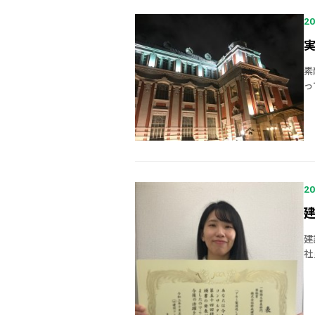
20
実
素
っ
な
～
20
建
社
社
人