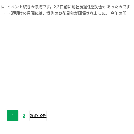
は、イベント続きの修成です。2,3日前に前社長退任慰労会があったのです
・・・週明けの月曜には、恒例のお花見会が開催されました。 今年の開花
、例年よりも1週間ほど早かったため恒例の時期には散ってしまっているの
はない […]
1
2
次の10件