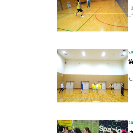
2
_
ド
20
第
6
た
は
20
決