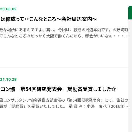
23.03.02
は修成って・・こんなところ～会社周辺案内～
敵な場所にあるんですよ、実は。今回は、修成の周辺案内です。≪野崎町
てこんなところ≫せっかく大阪で働くんだから、都会がいいなぁ・・・・
んて思っている方。実は、修成がある≪野崎町≫って梅田からも歩いて10
15分程度な […]
21.10.28
建コン協 第54回研究発表会 奨励賞受賞しました☆
設コンサルタンツ協会近畿支部主催の「第54回研究発表会」にて、 当社の
員が「奨励賞」を受賞いたしました。 受 賞 者：中澤 春花（2016年入
）タイトル：アルミ製波返し⼯を⽤いた越波対策⼯の設計事例 今回は、本
よ […]