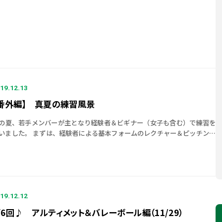
19.12.13
番外編】 真夏の練習風景
の夏、若手メンバーが主となり経験者＆ビギナー（女子も含む）で練習を
いました。 まずは、経験者による基本フォームのレクチャー＆ピッチング
習。 そのあとは、鬼の？千本ノック練習。 ボールから逃げず
頑張って取 […]
19.12.12
6回♪ アルティメット＆バレーボール編（11/29）