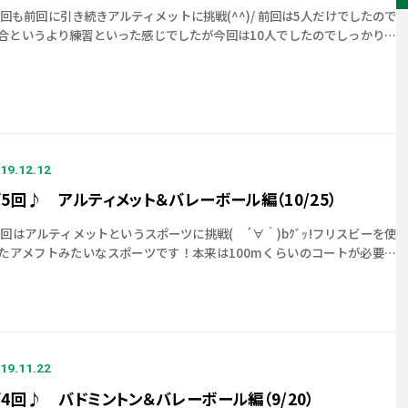
回も前回に引き続きアルティメットに挑戦(^^)/ 前回は5人だけでしたので
合というより練習といった感じでしたが今回は10人でしたのでしっかり？
た試合でした♪ 今日は専属カメラマン(体調が万全でないため見学)の方
]
19.12.12
5回♪ アルティメット＆バレーボール編（10/25）
回はアルティメットというスポーツに挑戦( ´∀｀)bｸﾞｯ!フリスビーを使
たアメフトみたいなスポーツです！本来は100mくらいのコートが必要ら
いのですが 体育館なので半分くらいの大きさです(;^ω^)フリスビーは
]
19.11.22
4回♪ バドミントン＆バレーボール編（9/20）