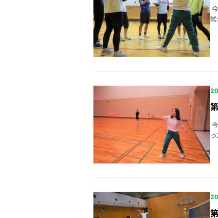
今
試
し
[…
20
第
今
っ
し
[…
20
第