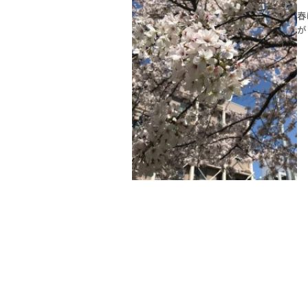
春
が
は
で