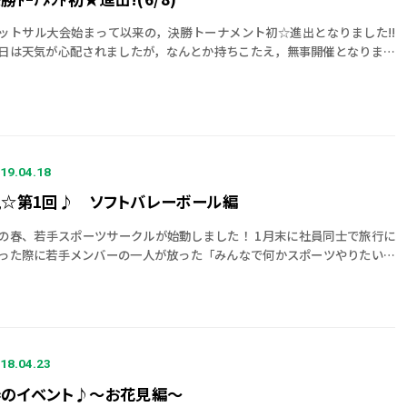
ットサル大会始まって以来の，決勝トーナメント初☆進出となりました!!
日は天気が心配されましたが，なんとか持ちこたえ，無事開催となりまし
。 今回は，予選で大活躍したエースストライカーが講習会のため不在とな
ました […]
19.04.18
祝☆第1回♪ ソフトバレーボール編
の春、若手スポーツサークルが始動しました！ 1月末に社員同士で旅行に
った際に若手メンバーの一人が放った「みんなで何かスポーツやりたいね
」の一言からとんとん拍子で発足が決まったスポーツサークル。 その第1
を淀川スポ […]
18.04.23
春のイベント♪～お花見編～