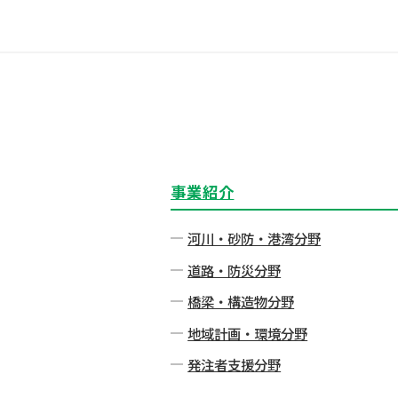
事業紹介
河川・砂防・港湾分野
道路・防災分野
橋梁・構造物分野
地域計画・環境分野
発注者⽀援分野