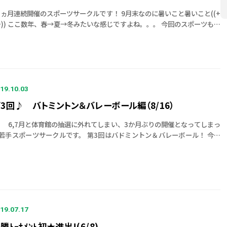
ヵ月連続開催のスポーツサークルです！ 9月末なのに暑いこと暑いこと((+
+)) ここ数年、春→夏→冬みたいな感じですよね。。。 今回のスポーツもバ
ミントン！！そしてバレーボール！！ 修成の若手はバドミントンブ […]
19.10.03
3回♪ バトミントン＆バレーボール編（8/16）
,7月と体育館の抽選に外れてしまい、3か月ぶりの開催となってしまっ
若手スポーツサークルです。 第3回はバドミントン＆バレーボール！ 今回
お盆時期であることと3か月ぶりの開催ということもあってか 参 […]
19.07.17
勝ﾄｰﾅﾒﾝﾄ初★進出!(6/8)