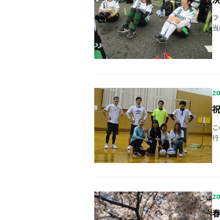
フ
当
た
り
20
こ
行
～
回
20