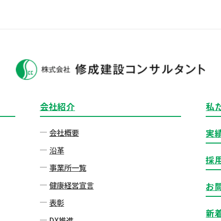
会社紹介
私
会社概要
実
沿革
採
事業所一覧
健康経営宣言
お
表彰
新
DX推進